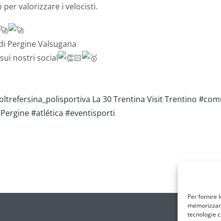
per valorizzare i velocisti.
 di Pergine Valsugana
sui nostri social
ltrefersina_polisportiva
La 30 Trentina
Visit Trentino
#comu
t Pergine
#atlética
#eventisporti
Per fornire 
memorizzare 
tecnologie c