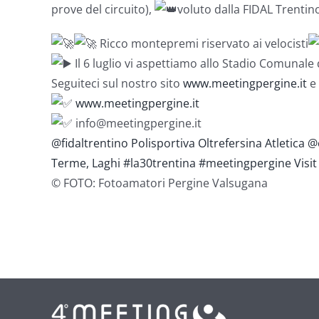
prove del circuito),
voluto dalla FIDAL Trentino 
Ricco montepremi riservato ai velocisti
Il 6 luglio vi aspettiamo allo Stadio Comunale
Seguiteci sul nostro sito
www.meetingpergine.it
e 
www.meetingpergine.it
info@meetingpergine.it
@fidaltrentino
Polisportiva Oltrefersina Atletica
@o
Terme, Laghi
#la30trentina
#meetingpergine
Visi
© FOTO: Fotoamatori Pergine Valsugana